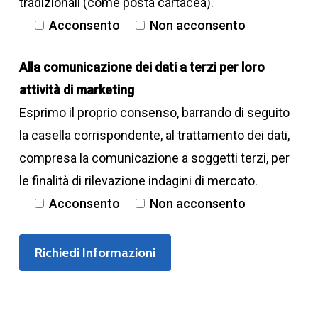
tradizionali (come posta cartacea).
3190
Acconsento
Non acconsento
Alla comunicazione dei dati a terzi per loro
attività di marketing
Peso a vuoto (kg)
Esprimo il proprio consenso, barrando di seguito
la casella corrispondente, al trattamento dei dati,
compresa la comunicazione a soggetti terzi, per
2082
le finalità di rilevazione indagini di mercato.
Acconsento
Non acconsento
Peso max rimorchio non
frenato