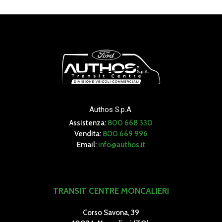
750
Peso max rimorchio
Authos S.p.A.
frenato
Assistenza:
800 668 330
Vendita:
800 669 996
Email:
info@authos.it
3500
TRANSIT CENTRE MONCALIERI
Corso Savona, 39