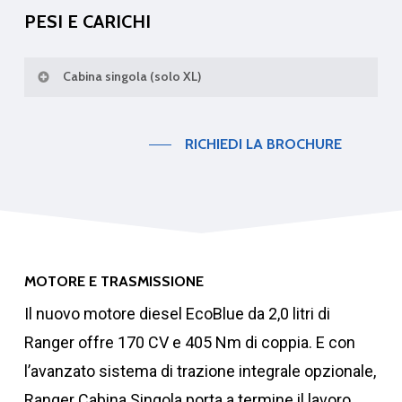
PESI E CARICHI
Cabina singola (solo XL)
Portata utile
RICHIEDI LA BROCHURE
1159
MOTORE E TRASMISSIONE
Il nuovo motore diesel EcoBlue da 2,0 litri di
Ranger offre 170 CV e 405 Nm di coppia. E con
Massa max ammessa
l’avanzato sistema di trazione integrale opzionale,
assale anteriore
Ranger Cabina Singola porta a termine il lavoro.