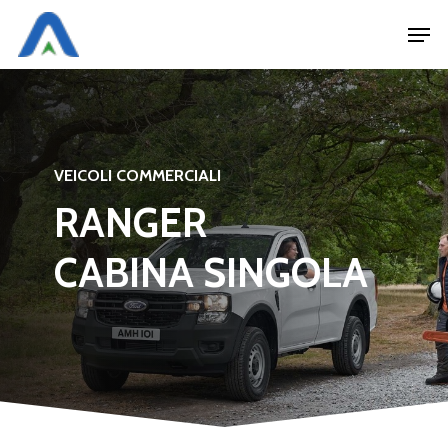
Skip
Men
to
main
content
VEICOLI COMMERCIALI
RANGER
CABINA SINGOLA