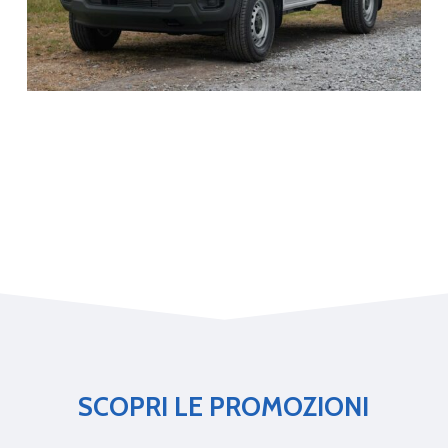
Peso max rimorcho non
frenato
750
Peso max rimorcho
frenato
SCOPRI LE PROMOZIONI