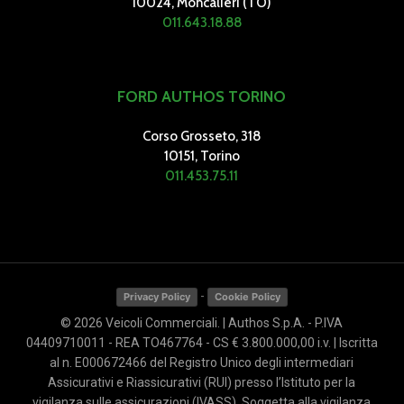
10024, Moncalieri (TO)
011.643.18.88
Max GTM (kg)
FORD AUTHOS TORINO
6150
Corso Grosseto, 318
10151, Torino
011.453.75.11
-
Privacy Policy
Cookie Policy
© 2026 Veicoli Commerciali. | Authos S.p.A. - P.IVA
04409710011 - REA TO467764 - CS € 3.800.000,00 i.v. | Iscritta
al n. E000672466 del Registro Unico degli intermediari
Assicurativi e Riassicurativi (RUI) presso l’Istituto per la
vigilanza sulle assicurazioni (IVASS). Soggetta alla vigilanza