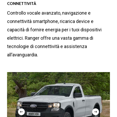
CONNETTIVITÀ
Massa complessiva (kg)
Controllo vocale avanzato, navigazione e
connettività smartphone, ricarica device e
capacità di fornire energia per i tuoi dispositivi
elettrici. Ranger offre una vasta gamma di
3060
tecnologie di connettività e assistenza
all’avanguardia.
Peso a vuoto (kg)
1993