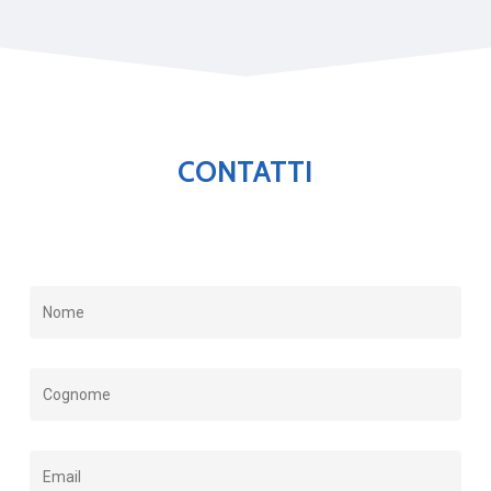
3060
CONTATTI
Max GTM (kg)
5870
Portata utile