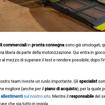
li commerciali
in
pronta consegna
sono già omologati, q
via libera da parte della motorizzazione. Qui entra in gioco l
 al mezzo di superare il test e rendere possibile, dopo l
ostro team riveste un ruolo importante. Gli
specialist
sono
one migliore (anche per il
piano di acquisto
), per la quale 
i
allestimenti
sul nostro sito
. Mentre il
responsabile
del se
are che sia tutto in regola.