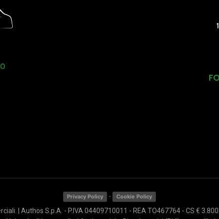
30
6
F
-
Privacy Policy
Cookie Policy
ali. | Authos S.p.A. - P.IVA 04409710011 - REA TO467764 - CS € 3.800.000,