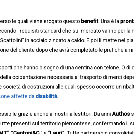
averso le quali viene erogato questo
benefit
. Una è la
pron
condo i requisiti standard che sul mercato vanno per la m
cattolini” in acciaio zincato a caldo. E poi li mette nel pi
izione del cliente dopo che avrà completato le pratiche amm
sporti che hanno bisogno di una centina con telone. O di qu
della coibentazione necessaria al trasporto di merci deperib
 società di costruzioni alle quali spesso occorre un ribalt
sone affette da
disabilità
.
ssibile grazie anche ai nostri allestitori. Da anni
Authos
s
utte presenti sul territorio piemontese, confermando il suo
MT
“, “
Cantoni&C.
” e “
Lauri
“. Tutte partnership consolida