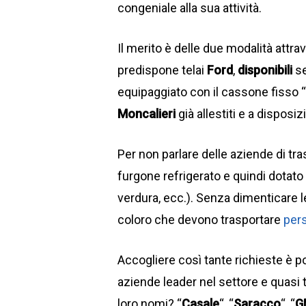
congeniale alla sua attività.
Il merito è delle due modalità attr
predispone telai
Ford
,
disponibili
se
equipaggiato con il cassone fisso “S
Moncalieri
già allestiti e a dispos
Per non parlare delle aziende di tra
furgone refrigerato e quindi dotato 
verdura, ecc.). Senza dimenticare le
coloro che devono trasportare
per
Accogliere così tante richieste è po
aziende leader nel settore e quasi t
loro nomi? “
Casale
“, “
Saracco
“, “
G